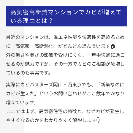
カビが発生する主な原因3つ
高気密高断熱マンションでカビが増えて
自分でできるカビ対策と予防方法
いる理由とは？
プロが行うカビ除去と再発防止の重要性
カビ取り・カビ対策はカビバスターズ
最近のマンションは、省エネ性能や快適性を高めるため
に「高気密・高断熱化」がどんどん進んでいます🏠
外の暑さや寒さの影響を受けにくく、一年中快適に過ご
せるのが魅力ですが、その一方でカビのご相談が急増し
ているのも事実です。
実際にカビバスターズ岡山・西東京でも、「新築なのに
カビが生えた」というお問い合わせがここ数年でかなり
増えています。
ここではまず、高気密住宅の特徴と、なぜカビが発生し
やすくなるのかをわかりやすく解説します👇