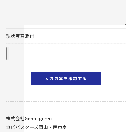
予めご了承ください。
＜個人情報の開示･訂正・削除･利用停止の手続につ
いて＞
現状写真添付
当社では、お客様の個人情報の開示･訂正･削除・利
用停止の手続を定めさせて頂いております。
ご本人である事を確認のうえ、対応させて頂きま
す。
個人情報の開示･訂正･削除・利用停止の具体的手続
きにつきましては、お電話でお問合せ下さい。
--------------------------------------------------------------------
--
株式会社Green-green
カビバスターズ岡山・西東京