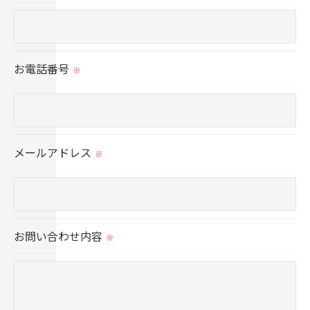
ません。
＜個人情報の委託について＞
お電話番号
※
当社では、利用目的の達成に必要な範囲において、
個人情報を外部に委託する場合があります。
これらの委託先に対しては個人情報保護契約等の措
置をとり、適切な監督を行います。
メールアドレス
※
＜個人情報の安全管理＞
当社では、個人情報の漏洩等がなされないよう、適
切に安全管理対策を実施します。
お問い合わせ内容
※
＜個人情報を与えなかった場合に生じる結果＞
必要な情報を頂けない場合は、それに対応した当社
のサービスをご提供できない場合がございますので