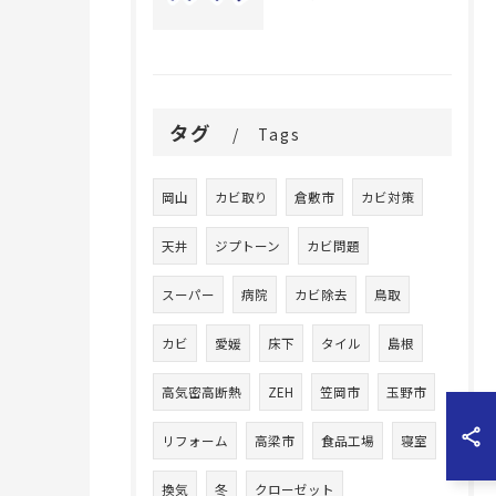
タグ
Tags
岡山
カビ取り
倉敷市
カビ対策
天井
ジプトーン
カビ問題
スーパー
病院
カビ除去
鳥取
カビ
愛媛
床下
タイル
島根
高気密高断熱
ZEH
笠岡市
玉野市
リフォーム
高梁市
食品工場
寝室
換気
冬
クローゼット