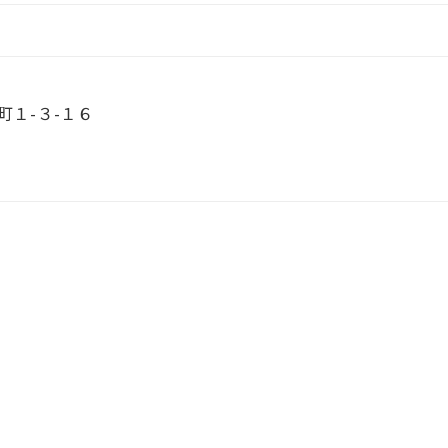
１-３-１６