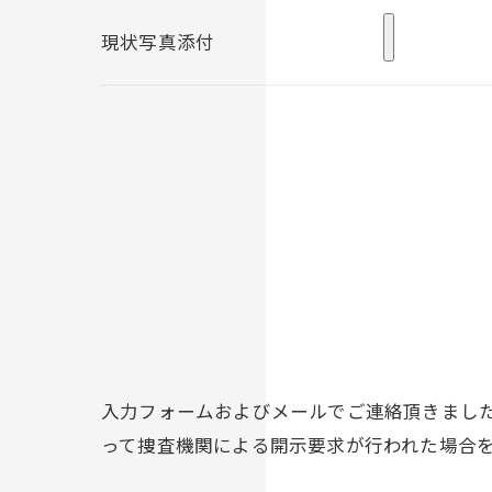
ご本人である事を確認のうえ、対応させて
現状写真添付
個人情報の開示･訂正･削除・利用停止の具
入力フォームおよびメールでご連絡頂きまし
って捜査機関による開示要求が行われた場合