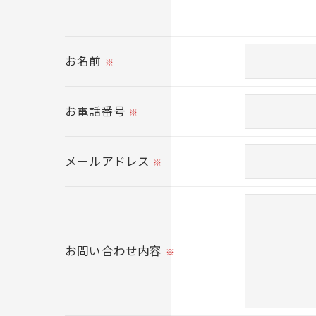
当社ではお客様の同意を得た場合または法
取得した個人情報を第三者に提供すること
お名前
※
＜個人情報の委託について＞
当社では、利用目的の達成に必要な範囲に
お電話番号
※
これらの委託先に対しては個人情報保護契
メールアドレス
＜個人情報の安全管理＞
※
当社では、個人情報の漏洩等がなされない
＜個人情報を与えなかった場合に生じる結
必要な情報を頂けない場合は、それに対応
お問い合わせ内容
※
＜個人情報の開示･訂正・削除･利用停止の
当社では、お客様の個人情報の開示･訂正･