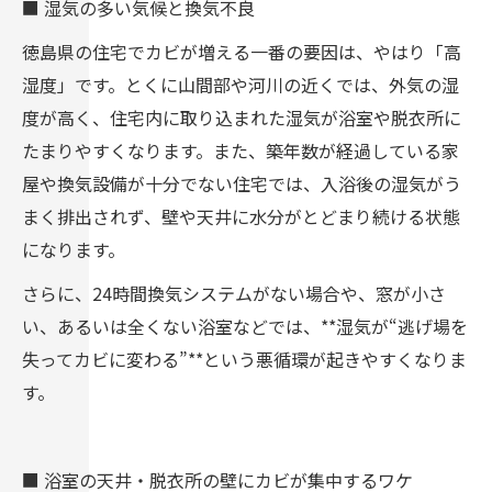
■ 湿気の多い気候と換気不良
相談を！
徳島県の住宅でカビが増える一番の要因は、やはり「高
カビ取り・カビ対策はカビバスターズ
湿度」です。とくに山間部や河川の近くでは、外気の湿
度が高く、住宅内に取り込まれた湿気が浴室や脱衣所に
たまりやすくなります。また、築年数が経過している家
屋や換気設備が十分でない住宅では、入浴後の湿気がう
まく排出されず、壁や天井に水分がとどまり続ける状態
になります。
さらに、24時間換気システムがない場合や、窓が小さ
い、あるいは全くない浴室などでは、**湿気が“逃げ場を
失ってカビに変わる”**という悪循環が起きやすくなりま
す。
■ 浴室の天井・脱衣所の壁にカビが集中するワケ