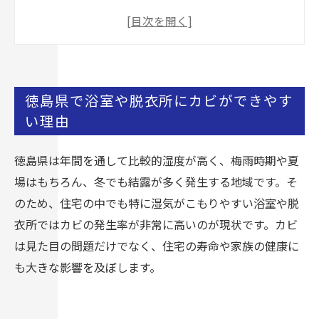
徳島県で浴室や脱衣所にカビができやすい理由
カビを放置するとどうなる？見た目以上に怖い
実害
自分で掃除しても落ちない理由と注意点
徳島県で浴室や脱衣所にカビができやす
カビバスターズ岡山が徳島県で選ばれる3つの理
い理由
由
実際の施工事例：徳島県内での対応実績紹介
徳島県は年間を通して比較的湿度が高く、梅雨時期や夏
カビ取り費用と見積もりの流れ
場はもちろん、冬でも結露が多く発生する地域です。そ
カビを再発させない！日常の予防とメンテナン
のため、住宅の中でも特に湿気がこもりやすい浴室や脱
ス
衣所ではカビの発生率が非常に高いのが現状です。カビ
よくある質問：徳島県の皆様からのご相談より
は見た目の問題だけでなく、住宅の寿命や家族の健康に
も大きな影響を及ぼします。
他社との違い・比較してわかるカビバスターズ
の強み
まとめ：徳島県でカビ取りに悩んだら今すぐご