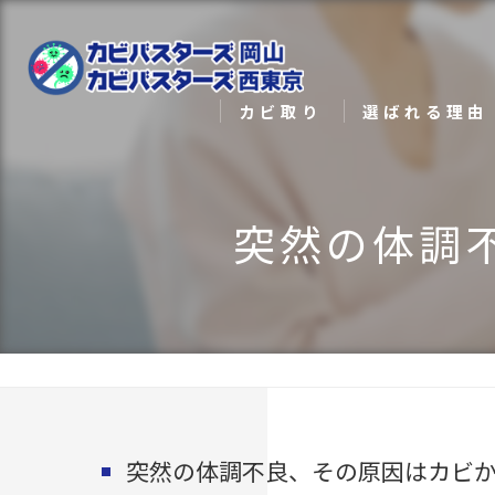
カビ取り
選ばれる理由
カビ対策
メディア実績
突然の体調
カビ検査
突然の体調不良、その原因はカビ