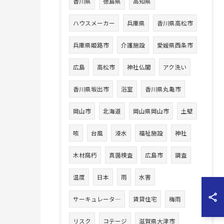
香川県
徳島県
高知県
ハウスメーカー
兵庫県
香川県高松市
兵庫県姫路市
介護施設
愛媛県西条市
広島
高松市
神社仏閣
アク洗い
香川県坂出市
浴室
香川県丸亀市
岡山市
北海道
岡山県岡山市
土壁
咳
台風
浸水
福祉施設
神社
木材腐朽
真菌検査
広島市
調査
温度
日本
雨
水害
サーキュレータ―
賃貸住宅
梅雨
リスク
コテージ
滋賀県大津市