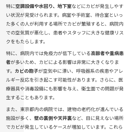
特に
空調設備や水回り、地下室
などにカビが発生しやす
い状況が見受けられます。病室や手術室、待合室といっ
た多くの人が利用する場所でカビが繁殖すると、病院内
での空気質が悪化し、患者やスタッフに大きな健康リス
クをもたらします。
特に、病院内では免疫力が低下している
高齢者や重病患
者
が多いため、カビによる影響は非常に大きくなりま
す。
カビの胞子
が空気中に漂い、呼吸器系の疾患やアレ
ルギー反応を引き起こす可能性があります。さらに、医
療器具や消毒設備にも影響を与え、衛生面での問題が発
生することもあります。
また、東京都内の病院では、建物の老朽化が進んでいる
施設が多く、
壁の裏側や天井裏
など、目に見えない場所
でカビが発生しているケースが増加しています。これら