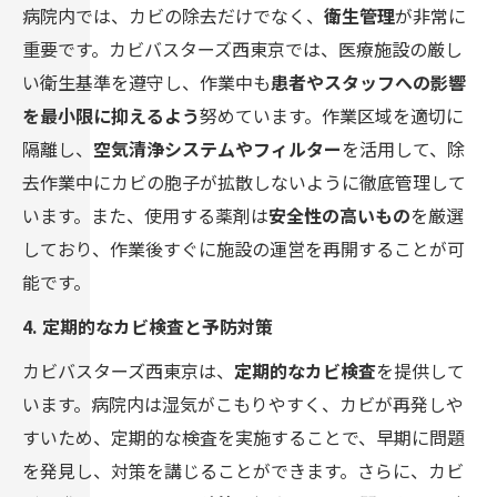
病院内では、カビの除去だけでなく、
衛生管理
が非常に
重要です。カビバスターズ西東京では、医療施設の厳し
い衛生基準を遵守し、作業中も
患者やスタッフへの影響
を最小限に抑えるよう
努めています。作業区域を適切に
隔離し、
空気清浄システムやフィルター
を活用して、除
去作業中にカビの胞子が拡散しないように徹底管理して
います。また、使用する薬剤は
安全性の高いもの
を厳選
しており、作業後すぐに施設の運営を再開することが可
能です。
4. 定期的なカビ検査と予防対策
カビバスターズ西東京は、
定期的なカビ検査
を提供して
います。病院内は湿気がこもりやすく、カビが再発しや
すいため、定期的な検査を実施することで、早期に問題
を発見し、対策を講じることができます。さらに、カビ