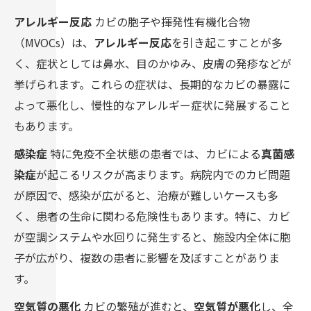
アレルギー反応
カビの胞子や揮発性有機化合物
（MVOCs）は、
アレルギー反応
を引き起こすことが多
く、症状としては鼻水、目のかゆみ、皮膚の発疹などが
挙げられます。これらの症状は、長期的なカビの暴露に
よって悪化し、慢性的なアレルギー症状に発展すること
もあります。
感染症
特に免疫不全状態の患者では、カビによる
真菌感
染症
が起こるリスクが高まります。病院内でのカビ問題
が原因で、感染が広がると、治療が難しいケースも多
く、患者の生命に関わる危険性もあります。特に、カビ
が空調システムや水回りに発生すると、施設内全体に胞
子が広がり、複数の患者に影響を及ぼすことがありま
す。
空気質の悪化
カビの繁殖が進むと、
空気質が悪化
し、全