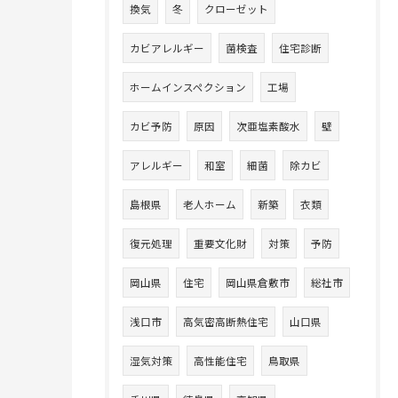
換気
冬
クローゼット
カビアレルギー
菌検査
住宅診断
ホームインスペクション
工場
カビ予防
原因
次亜塩素酸水
壁
アレルギー
和室
細菌
除カビ
島根県
老人ホーム
新築
衣類
復元処理
重要文化財
対策
予防
岡山県
住宅
岡山県倉敷市
総社市
浅口市
高気密高断熱住宅
山口県
湿気対策
高性能住宅
鳥取県