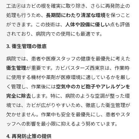
工法🄬はカビの根を確実に取り除き、さらに再発防止の
処理も行うため、
長期間にわたり清潔な環境
を保つこと
ができます。この技術は、
人体や設備に優しい
点も評価
されており、病院内での使用にも最適です。
3. 衛生管理の徹底
病院では、患者や医療スタッフの健康を最優先に考えた
衛生管理
が重要です。カビバスターズ西東京は、作業時
に使用する機材や薬剤が医療環境に適しているかを厳し
く管理し、作業後には
空気中のカビ胞子やアレルゲンを
完全に除去
します。特に、病院のような空調が整った環
境では、カビが広がりやすいため、徹底した衛生管理が
欠かせません。作業中も安全を最優先にし、患者やスタ
ッフへの影響を最小限に抑えるよう努めています。
4. 再発防止策の提供