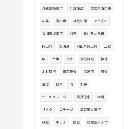
兵庫県姫路市
介護施設
愛媛県西条市
広島
高松市
神社仏閣
アク洗い
香川県坂出市
浴室
香川県丸亀市
岡山市
北海道
岡山県岡山市
土壁
咳
台風
浸水
福祉施設
神社
木材腐朽
真菌検査
広島市
調査
温度
日本
雨
水害
サーキュレータ―
賃貸住宅
梅雨
リスク
コテージ
滋賀県大津市
砂壁
ホテル
除去
鳥取県米子市