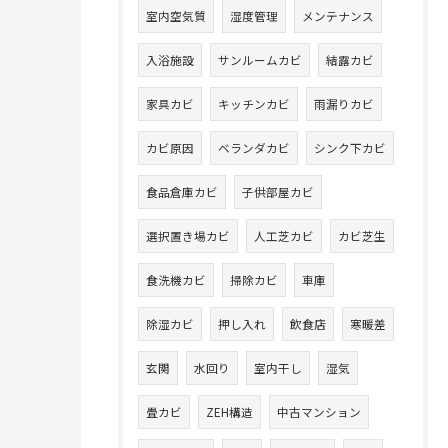
室内空気質
湿度管理
メンテナンス
入浴施設
サンルームカビ
結露カビ
家具カビ
キッチンカビ
雨漏りカビ
カビ原因
ベランダカビ
シンク下カビ
食品倉庫カビ
子供部屋カビ
選択置き場カビ
人工芝カビ
カビ芝生
食洗機カビ
掃除カビ
車庫
除湿カビ
押し入れ
飲食店
寒暖差
玄関
水回り
室内干し
湿気
畳カビ
ZEH構造
中古マンション