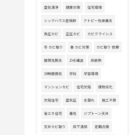
空気清浄
健康対策
住宅環境
シックハウス症候群
アトピー性皮膚炎
負圧カビ
正圧カビ
カビクライシス
冬 カビ取り
春 カビ対策
カビ取り 依頼
間質性肺炎
ZHE構造
床断熱
24時間換気
学校
学習環境
マンションカビ
住宅欠陥
建物劣化
欠陥住宅
空気圧
水漏れ
施工不良
省エネ住宅
毒性
ジプトーン天井
天井カビ取り
床下清掃
定期点検