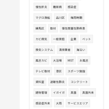
慢性肝炎
糖尿病
感染症
マグロ漁船
品川区
梅雨時期
練馬区
取材
慢性閉塞性肺疾患
カビ病気
一般家庭
企業
ペット
換気システム
清掃業者
海沿い
風呂カビ
大浴場
MIST
お風呂
テレビ取材
港区
スポーツ施設
資料室
過敏性肺炎
コンクリート
建物管理
イガイガ
真菌
真菌外来
感染症外来
大雨
サービスエリア