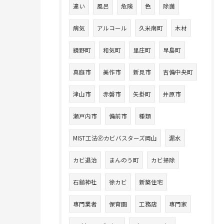
違い
風呂
危険
色
除菌
病気
アルコール
久米南町
木材
鏡野町
和気町
里庄町
早島町
真庭市
美作市
新見市
吉備中央町
津山市
赤磐市
矢掛町
井原市
瀬戸内市
備前市
種類
MIST工法🄬カビバスターズ岡山
漏水
カビ退治
まんのう町
カビ掃除
石鎚神社
徐カビ
新築住宅
専門業者
保育園
工務店
専門家