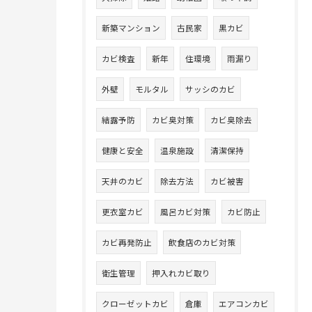
新築マンション
古民家
黒カビ
カビ検査
新年
住環境
雨漏り
外壁
モルタル
サッシのカビ
結露予防
カビ臭対策
カビ臭除去
健康と安全
温泉施設
清潔保持
天井のカビ
除去方法
カビ被害
更衣室カビ
風呂カビ対策
カビ防止
カビ再発防止
飲食店のカビ対策
衛生管理
押入れカビ取り
クローゼットカビ
倉庫
エアコンカビ