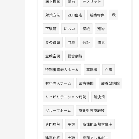
床下換気
豪雨
デメリット
対策方法
ZEH住宅
新築物件
秋
下駄箱
におい
壁紙
建物
夏の結露
門扉
保証
関東
全館空調
総合病院
特別養護老人ホーム
高齢者
介護
有料老人ホーム
医療機関
療養型病院
リハビリテーション病院
解決策
グループホーム
療養型医療施設
専門病院
平塚
高性能断熱材住宅
建売住宅
大磯
真菌アレルギー