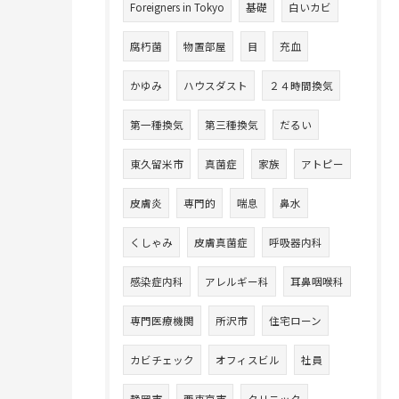
Foreigners in Tokyo
基礎
白いカビ
腐朽菌
物置部屋
目
充血
かゆみ
ハウスダスト
２４時間換気
第一種換気
第三種換気
だるい
東久留米市
真菌症
家族
アトピー
皮膚炎
専門的
喘息
鼻水
くしゃみ
皮膚真菌症
呼吸器内科
感染症内科
アレルギー科
耳鼻咽喉科
専門医療機関
所沢市
住宅ローン
カビチェック
オフィスビル
社員