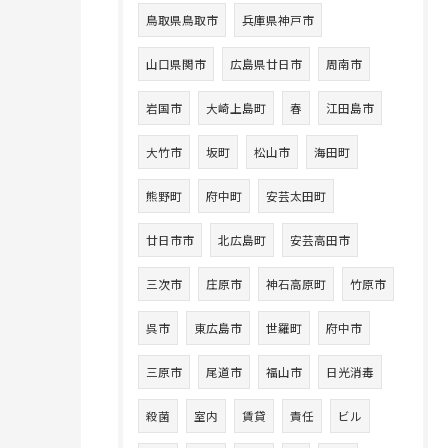
鳥取県鳥取市
兵庫県神戸市
山口県関市
広島県廿日市
周南市
岩国市
大崎上島町
春
江田島市
大竹市
坂町
松山市
海田町
熊野町
府中町
安芸太田町
廿日市市
北広島町
安芸高田市
三次市
庄原市
神石高原町
竹原市
呉市
東広島市
世羅町
府中市
三原市
尾道市
福山市
日光消毒
殺菌
室内
賃貸
責任
ビル