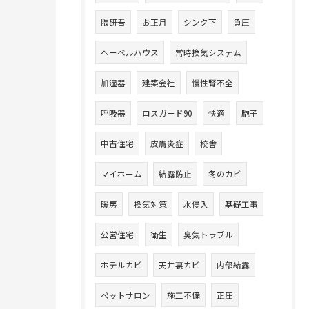
隈研吾
お正月
シンク下
負圧
へーベルハウス
常時換気システム
加湿器
建築会社
慢性腎不全
呼吸器
ロスガード90
快適
胞子
中古住宅
皮膚炎症
校舎
マイホーム
結露防止
冬のカビ
暖房
換気対策
水侵入
基礎工事
公営住宅
衛生
臭気トラブル
ホテルカビ
天井裏カビ
内部結露
ペットサロン
施工不備
正圧