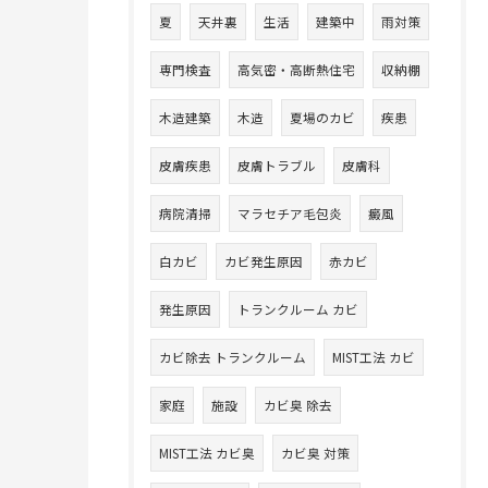
夏
天井裏
生活
建築中
雨対策
専門検査
高気密・高断熱住宅
収納棚
木造建築
木造
夏場のカビ
疾患
皮膚疾患
皮膚トラブル
皮膚科
病院清掃
マラセチア毛包炎
癜風
白カビ
カビ発生原因
赤カビ
発生原因
トランクルーム カビ
カビ除去 トランクルーム
MIST工法 カビ
家庭
施設
カビ臭 除去
MIST工法 カビ臭
カビ臭 対策