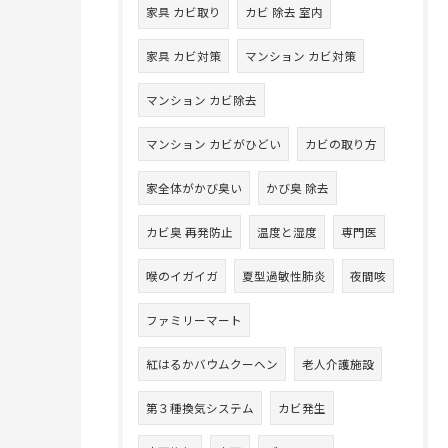
家具 カビ取り
カビ 除去 室内
家具 カビ対策
マンション カビ対策
マンション カビ除去
マンション カビがひどい
カビの取り方
家全体がかび臭い
かび臭 除去
カビ臭 再発防止
温度と湿度
専門医
喉のイガイガ
夏型過敏性肺炎
夜間咳
ファミリーマート
紅はるかバウムクーヘン
老人介護施設
第３種換気システム
カビ発生