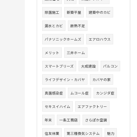
除菌施工
新築平屋
建築中のカビ
漏水とカビ
断熱不足
パナソニックホームズ
エアロハウス
メリット
三井ホーム
スマートブリーズ
大成建設
パルコン
ライフデザイン・カバヤ
カバヤの家
真菌感染症
ムコール症
カンジダ症
セキスイハイム
エアファクトリー
年末
一条工務店
さらぽか空調
住友林業
第三種換気システム
魅力