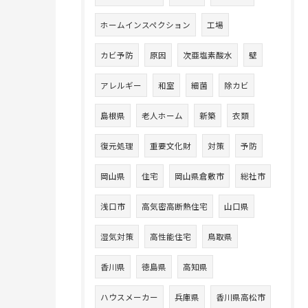
ホームインスペクション
工場
カビ予防
原因
次亜塩素酸水
壁
アレルギー
和室
細菌
除カビ
島根県
老人ホーム
新築
衣類
復元処理
重要文化財
対策
予防
岡山県
住宅
岡山県倉敷市
総社市
浅口市
高気密高断熱住宅
山口県
湿気対策
高性能住宅
鳥取県
香川県
徳島県
高知県
ハウスメーカー
兵庫県
香川県高松市