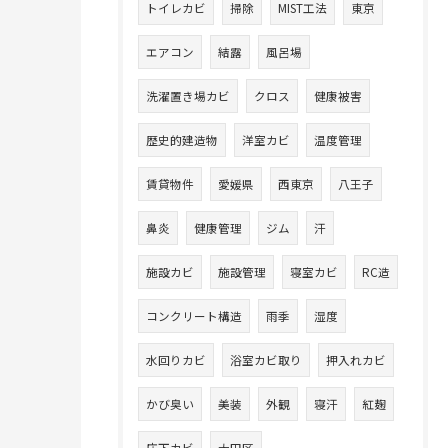
トイレカビ
掃除
MIST工法
東京
エアコン
結露
風呂場
洗濯置き場カビ
クロス
健康被害
歴史的建造物
洋室カビ
温度管理
賃貸物件
愛媛県
西東京
八王子
鼻炎
健康管理
ジム
汗
施設カビ
施設管理
寝室カビ
RC造
コンクリート構造
雨季
湿度
水回りカビ
浴室カビ取り
押入れカビ
かび臭い
美装
外観
寝汗
紅麹