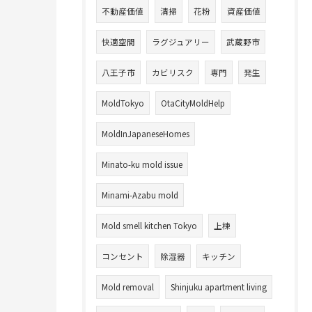
不動産価値
清掃
花粉
資産価値
快適空間
ラグジュアリー
武蔵野市
八王子市
カビリスク
専門
発生
MoldTokyo
OtaCityMoldHelp
MoldInJapaneseHomes
Minato-ku mold issue
Minami-Azabu mold
Mold smell kitchen Tokyo
上棟
コンセント
除湿器
キッチン
Mold removal
Shinjuku apartment living