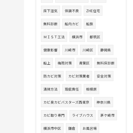
床下湿気
体調不良
ZHE住宅
無料診断
船内カビ
船旅
ＭＩＳＴ工法
横浜市
都筑区
健康影響
川崎市
川崎区
静岡県
船上
梅雨対策
青葉区
無料床診断
防カビ対策
カビ対策業者
安全対策
清掃方法
瑕疵責任
相模原
カビ臭カビバスターズ西東京
神奈川県
カビ取り専門
ライブハウス
茅ケ崎市
横浜市中区
鎌倉
お風呂場