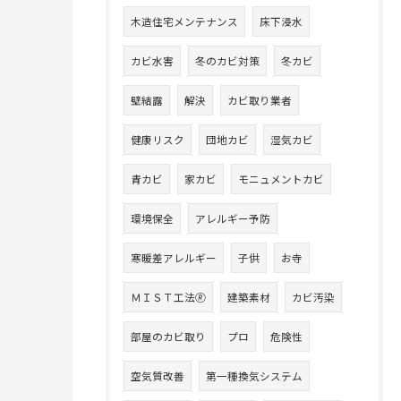
木造住宅メンテナンス
床下浸水
カビ水害
冬のカビ対策
冬カビ
壁結露
解決
カビ取り業者
健康リスク
団地カビ
湿気カビ
青カビ
家カビ
モニュメントカビ
環境保全
アレルギー予防
寒暖差アレルギー
子供
お寺
ＭＩＳＴ工法🄬
建築素材
カビ汚染
部屋のカビ取り
プロ
危険性
空気質改善
第一種換気システム