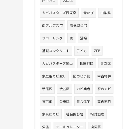
床下カビ
大田区
カビバスターズ西東京
青かび
山梨県
南アルプス市
高気密住宅
フローリング
寮
浴場
基礎コンクリート
子ども
ZEB
カビバスターズ岡山
世田谷区
足立区
家庭用カビ取り
防カビ予防
中古物件
新宿区
渋谷区
カビ業者
家のカビ
東京都
台東区
集合住宅
高級家具
家具にカビ
社会的影響
相対湿度
気温
サーキュレーター
換気扇