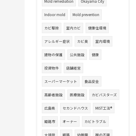
Mold remediation
Okayama City
Indoor mold
Mold prevention
カビ駆除
室内カビ
健康住環境
アレルギー症状
カビ臭
室内環境
建物の保護
公共施設
健康
投資物件
店舗経営
スーパーマーケット
食品安全
高齢者施設
医療施設
カビバスターズ
広島県
セカンドハウス
MIST工法®
姫路市
オーナー
カビトラブル
大掃除
姫路
幼稚園
喉の不調