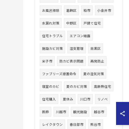
お風呂掃除
葛飾区
柏市
小金井市
水漏れ対策
中野区
戸建て住宅
住宅トラブル
エアコン結露
施設カビ対策
湿気管理
目黒区
米子市
防カビ表示問題
再発防止
ファブリーズ措置命令
夏の湿気対策
寝室のカビ
夏のカビ対策
高断熱住宅
住宅購入
夏休み
川口市
リノベ
医師
川越市
観光施設
越谷市
レイクタウン
春日部市
熊谷市