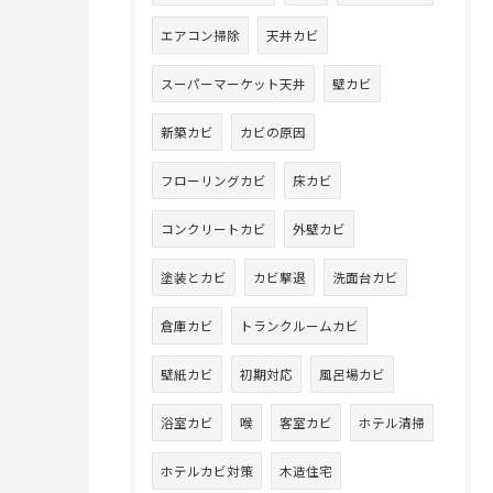
エアコン掃除
天井カビ
スーパーマーケット天井
壁カビ
新築カビ
カビの原因
フローリングカビ
床カビ
コンクリートカビ
外壁カビ
塗装とカビ
カビ撃退
洗面台カビ
倉庫カビ
トランクルームカビ
壁紙カビ
初期対応
風呂場カビ
浴室カビ
喉
客室カビ
ホテル清掃
ホテルカビ対策
木造住宅