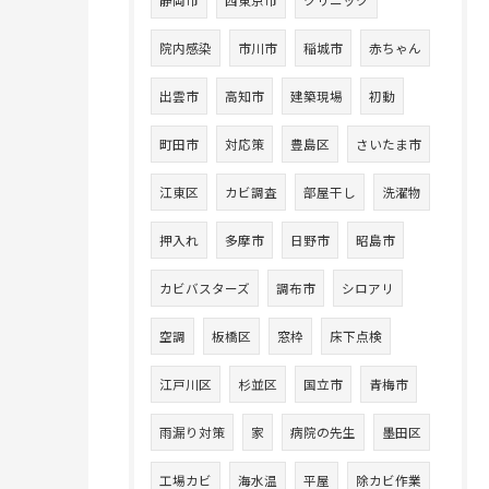
静岡市
西東京市
クリニック
院内感染
市川市
稲城市
赤ちゃん
出雲市
高知市
建築現場
初動
町田市
対応策
豊島区
さいたま市
江東区
カビ調査
部屋干し
洗濯物
押入れ
多摩市
日野市
昭島市
カビバスターズ​
調布市
シロアリ
空調
板橋区
窓枠
床下点検
江戸川区
杉並区
国立市
青梅市
雨漏り対策
家
病院の先生
墨田区
工場カビ
海水温
平屋
除カビ作業