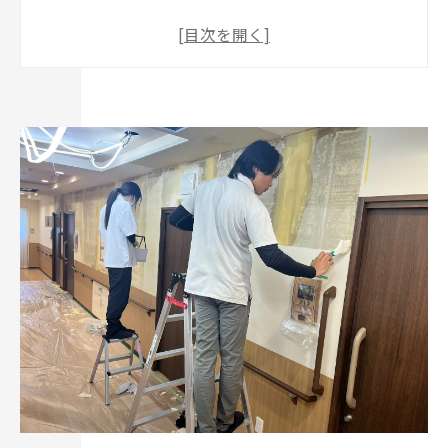
れ、放置すると本当に危険です！
なぜ夏に結露？老人ホームの壁や天井を蝕む
「夏型結露」の恐ろしい正体
表面だけキレイにしても意味がない！クロス張
り替えでカビがすぐ再発する理由
プロの武器はここが違う！ファイバースコープ
と含水率計、風量計で行う徹底調査
見えない脅威を数値化！「真菌検査」で入居者
様の健康と施設の未来を守る
まとめ：全国対応のMIST工法®カビバスターズ
が、カビの再発を根っこから防ぎます！