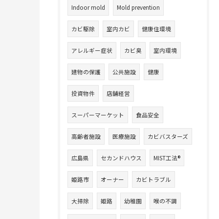
Indoor mold
Mold prevention
カビ駆除
室内カビ
健康住環境
アレルギー症状
カビ臭
室内環境
建物の保護
公共施設
健康
投資物件
店舗経営
スーパーマーケット
食品安全
高齢者施設
医療施設
カビバスターズ
広島県
セカンドハウス
MIST工法®
姫路市
オーナー
カビトラブル
大掃除
姫路
幼稚園
喉の不調