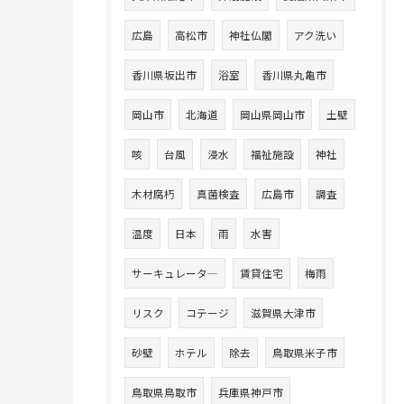
広島
高松市
神社仏閣
アク洗い
香川県坂出市
浴室
香川県丸亀市
岡山市
北海道
岡山県岡山市
土壁
咳
台風
浸水
福祉施設
神社
木材腐朽
真菌検査
広島市
調査
温度
日本
雨
水害
サーキュレータ―
賃貸住宅
梅雨
リスク
コテージ
滋賀県大津市
砂壁
ホテル
除去
鳥取県米子市
鳥取県鳥取市
兵庫県神戸市