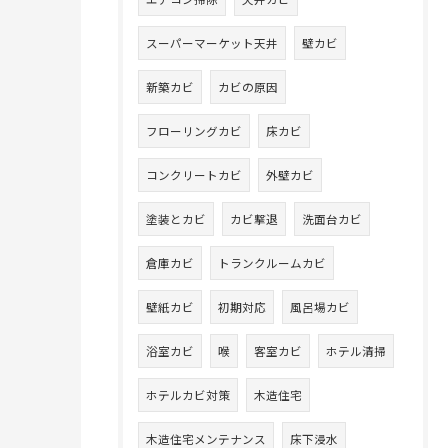
スーパーマーケット天井
壁カビ
新築カビ
カビの原因
フローリングカビ
床カビ
コンクリートカビ
外壁カビ
塗装とカビ
カビ撃退
洗面台カビ
倉庫カビ
トランクルームカビ
壁紙カビ
初期対応
風呂場カビ
浴室カビ
喉
客室カビ
ホテル清掃
ホテルカビ対策
木造住宅
木造住宅メンテナンス
床下浸水