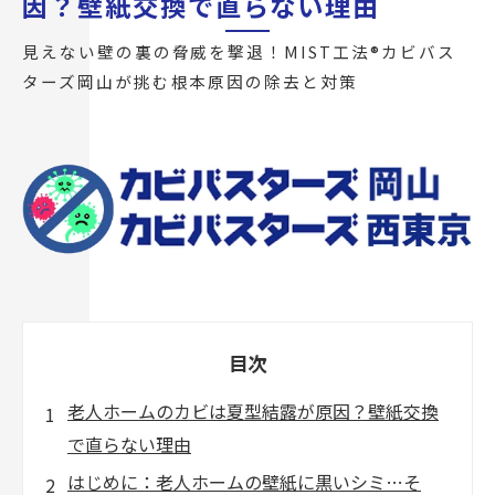
因？壁紙交換で直らない理由
見えない壁の裏の脅威を撃退！MIST工法®カビバス
ターズ岡山が挑む根本原因の除去と対策
目次
老人ホームのカビは夏型結露が原因？壁紙交換
で直らない理由
はじめに：老人ホームの壁紙に黒いシミ…そ