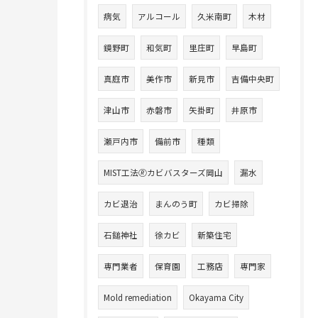
病気
アルコール
久米南町
木材
鏡野町
和気町
里庄町
早島町
真庭市
美作市
新見市
吉備中央町
津山市
赤磐市
矢掛町
井原市
瀬戸内市
備前市
種類
MIST工法🄬カビバスターズ岡山
漏水
カビ退治
まんのう町
カビ掃除
石鎚神社
徐カビ
新築住宅
専門業者
保育園
工務店
専門家
Mold remediation
Okayama City