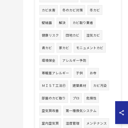
カビ水害
冬のカビ対策
冬カビ
壁結露
解決
カビ取り業者
健康リスク
団地カビ
湿気カビ
青カビ
家カビ
モニュメントカビ
環境保全
アレルギー予防
寒暖差アレルギー
子供
お寺
ＭＩＳＴ工法🄬
建築素材
カビ汚染
部屋のカビ取り
プロ
危険性
空気質改善
第一種換気システム
室内空気質
湿度管理
メンテナンス