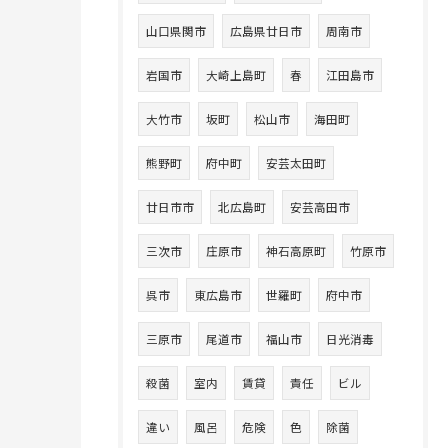
山口県関市
広島県廿日市
周南市
岩国市
大崎上島町
春
江田島市
大竹市
坂町
松山市
海田町
熊野町
府中町
安芸太田町
廿日市市
北広島町
安芸高田市
三次市
庄原市
神石高原町
竹原市
呉市
東広島市
世羅町
府中市
三原市
尾道市
福山市
日光消毒
殺菌
室内
賃貸
責任
ビル
違い
風呂
危険
色
除菌