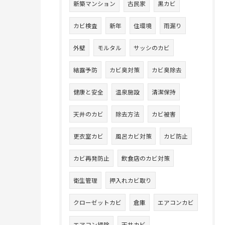
新築マンション
古民家
黒カビ
カビ検査
新年
住環境
雨漏り
外壁
モルタル
サッシのカビ
結露予防
カビ臭対策
カビ臭除去
健康と安全
温泉施設
清潔保持
天井のカビ
除去方法
カビ被害
更衣室カビ
風呂カビ対策
カビ防止
カビ再発防止
飲食店のカビ対策
衛生管理
押入れカビ取り
クローゼットカビ
倉庫
エアコンカビ
エアコン掃除
天井カビ