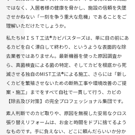
ではなく、入居者様の健康を脅かし、施設の信頼を失墜
させかねない「一刻を争う重大な危機」であることをご
理解いただけたでしょうか。
私たちＭＩＳＴ工法®カビバスターズは、単に目の前にあ
るカビを白く漂白して終わり、というような表面的な除
去業者ではありません。最新機器を使った原因調査か
ら、真菌検査による菌の特定、そしてカビを根底から死
滅させる独自のMIST工法®による施工、さらには「新し
くカビを繁殖させないための断熱工事や環境改善のご提
案・施工」までをすべて自社で一貫して行う、カビの
【除去及び対策】の完全プロフェッショナル集団です。
素人判断でのカビ取りや、原因を無視した安易なクロス
張り替えリフォームは、お金と時間をドブに捨てるよう
なものです。手に負えない、どこに頼んだらいいか分か