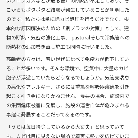
いフロンガスなどが通る管）の断熱が不足しており、そ
こからもポタポタと結露が発生していることが判明した
のです。私たちは単に除カビ処理を行うだけでなく、根
本的な原因解決のための「別プランの対策」として、建
物の断熱・気密の強化工事、 pastoralそして冷媒管への
断熱材の追加巻き直し施工も同時に行いました。
高齢者の方々は、若い世代に比べて免疫力が低下してい
ることが多いです。そんな環境で、空気中に大量のカビ
胞子が浮遊していたらどうなるでしょうか。気管支喘息
の悪化やアレルギー、さらには重篤な呼吸器疾患を引き
起こす引き金になりかねません。最悪の場合、施設内で
の集団健康被害に発展し、施設の運営自体が危ぶまれる
事態に発展することだってあるのです。
「うちは毎日掃除しているから大丈夫」と思っていて
も、カビは目に見えない場所で着実に勢力を広げていま