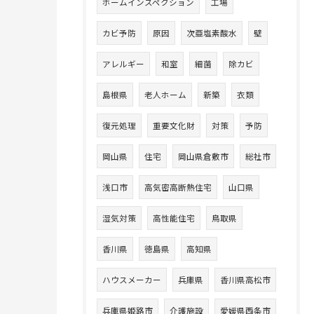
ホームインスペクション
工場
カビ予防
原因
次亜塩素酸水
壁
アレルギー
和室
細菌
除カビ
島根県
老人ホーム
新築
衣類
復元処理
重要文化財
対策
予防
岡山県
住宅
岡山県倉敷市
総社市
浅口市
高気密高断熱住宅
山口県
湿気対策
高性能住宅
鳥取県
香川県
徳島県
高知県
ハウスメーカー
兵庫県
香川県高松市
兵庫県姫路市
介護施設
愛媛県西条市