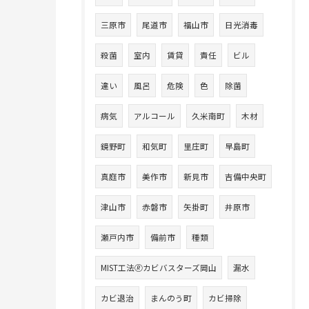
三原市
尾道市
福山市
日光消毒
殺菌
室内
賃貸
責任
ビル
違い
風呂
危険
色
除菌
病気
アルコール
久米南町
木材
鏡野町
和気町
里庄町
早島町
真庭市
美作市
新見市
吉備中央町
津山市
赤磐市
矢掛町
井原市
瀬戸内市
備前市
種類
MIST工法🄬カビバスターズ岡山
漏水
カビ退治
まんのう町
カビ掃除