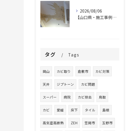
2026/08/06
【山口県・施工事例】老人ホームの内部結露カビを「壊さず除去」！費用と入居者負担を大幅に抑える除カビ工法とは？
タグ
Tags
岡山
カビ取り
倉敷市
カビ対策
天井
ジプトーン
カビ問題
スーパー
病院
カビ除去
鳥取
カビ
愛媛
床下
タイル
島根
高気密高断熱
ZEH
笠岡市
玉野市