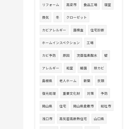
リフォーム
高梁市
食品工場
寝室
換気
冬
クローゼット
カビアレルギー
菌検査
住宅診断
ホームインスペクション
工場
カビ予防
原因
次亜塩素酸水
壁
アレルギー
和室
細菌
除カビ
島根県
老人ホーム
新築
衣類
復元処理
重要文化財
対策
予防
岡山県
住宅
岡山県倉敷市
総社市
浅口市
高気密高断熱住宅
山口県