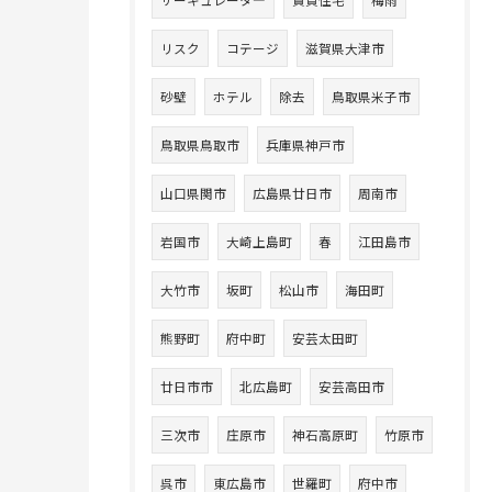
サーキュレータ―
賃貸住宅
梅雨
リスク
コテージ
滋賀県大津市
砂壁
ホテル
除去
鳥取県米子市
鳥取県鳥取市
兵庫県神戸市
山口県関市
広島県廿日市
周南市
岩国市
大崎上島町
春
江田島市
大竹市
坂町
松山市
海田町
熊野町
府中町
安芸太田町
廿日市市
北広島町
安芸高田市
三次市
庄原市
神石高原町
竹原市
呉市
東広島市
世羅町
府中市