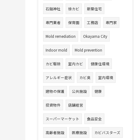
石鎚神社
徐カビ
新築住宅
専門業者
保育園
工務店
専門家
Mold remediation
Okayama City
Indoor mold
Mold prevention
カビ駆除
室内カビ
健康住環境
アレルギー症状
カビ臭
室内環境
建物の保護
公共施設
健康
投資物件
店舗経営
スーパーマーケット
食品安全
高齢者施設
医療施設
カビバスターズ