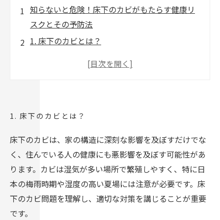
知らないと危険！床下のカビがもたらす健康リ
スクとその予防法
1. 床下のカビとは？
2. 床下のカビの見分け方
3. 床下のカビの除去方法
4. カビ防止のための予防策
5. カビが発生しやすい時期と場所
1. 床下のカビとは？
6. 床下のカビと健康被害
床下のカビは、家の構造に深刻な影響を及ぼすだけでな
7. 床下のカビに関するQ&A
く、住んでいる人の健康にも悪影響を及ぼす可能性があ
8. カビ取り業者の選び方
ります。カビは湿気が多い場所で繁殖しやすく、特に日
カビ取り・カビ対策はカビバスターズ
本の梅雨時期や湿度の高い夏場には注意が必要です。床
下のカビ問題を理解し、適切な対策を講じることが重要
です。