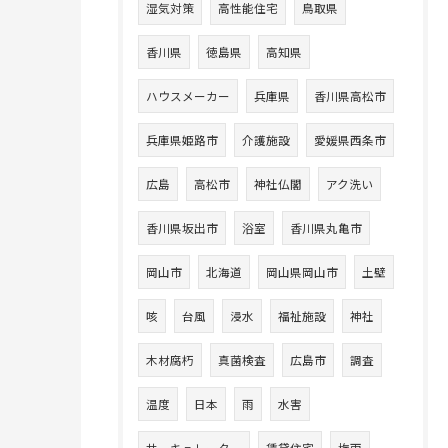
湿気対策
高性能住宅
鳥取県
香川県
徳島県
高知県
ハウスメーカー
兵庫県
香川県高松市
兵庫県姫路市
介護施設
愛媛県西条市
広島
高松市
神社仏閣
アク洗い
香川県坂出市
浴室
香川県丸亀市
岡山市
北海道
岡山県岡山市
土壁
咳
台風
浸水
福祉施設
神社
木材腐朽
真菌検査
広島市
調査
温度
日本
雨
水害