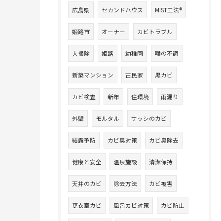
広島県
セカンドハウス
MIST工法®
姫路市
オーナー
カビトラブル
大掃除
姫路
幼稚園
喉の不調
新築マンション
古民家
黒カビ
カビ検査
新年
住環境
雨漏り
外壁
モルタル
サッシのカビ
結露予防
カビ臭対策
カビ臭除去
健康と安全
温泉施設
清潔保持
天井のカビ
除去方法
カビ被害
更衣室カビ
風呂カビ対策
カビ防止